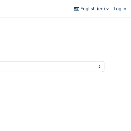
English ‎(en)‎
Log in