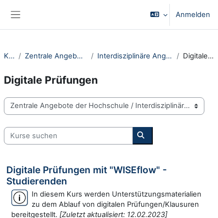
Zum Hauptinhalt
Anmelden
Website-Übersicht
Kurse
Zentrale Angebote der Hochschule
Interdisziplinäre Angebote für Studierende
Digitale Prüfungen
Digitale Prüfungen
Kursbereiche
Kurse suchen
Kurse suchen
Digitale Prüfungen mit "WISEflow" -
Studierenden
In diesem Kurs werden Unterstützungsmaterialien
zu dem Ablauf von digitalen Prüfungen/Klausuren
bereitgestellt.
[Zuletzt aktualisiert: 12.02.2023]