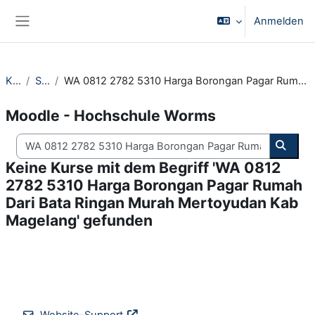
Zum Hauptinhalt
Anmelden
Website-Übersicht
Kurse
Suchen
WA 0812 2782 5310 Harga Borongan Pagar Rumah Dari Bata Ringan Murah Mertoyudan Kab Magelang
Moodle - Hochschule Worms
Kurse suchen
Kurse
Keine Kurse mit dem Begriff 'WA 0812
2782 5310 Harga Borongan Pagar Rumah
Dari Bata Ringan Murah Mertoyudan Kab
Magelang' gefunden
Website-Support