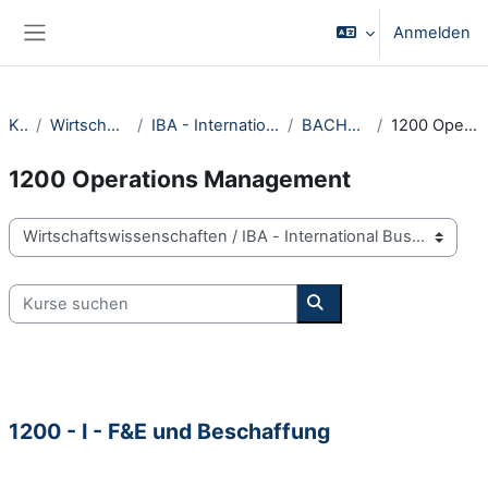
Zum Hauptinhalt
Anmelden
Website-Übersicht
Kurse
Wirtschaftswissenschaften
IBA - International Business Administration
BACHELOR Kurse GTM
1200 Operations Management
1200 Operations Management
Kursbereiche
Kurse suchen
Kurse suchen
1200 - I - F&E und Beschaffung