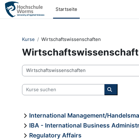
Zum Hauptinhalt
Startseite
Kurse
Wirtschaftswissenschaften
Wirtschaftswissenschaf
Kursbereiche
Kurse suchen
Kurse suche
International Management/Handelsm
IBA - International Business Administ
Regulatory Affairs