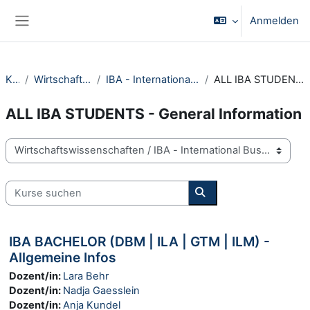
Zum Hauptinhalt
Anmelden
Website-Übersicht
Kurse
Wirtschaftswissenschaften
IBA - International Business Administration
ALL IBA STUDENTS - General Information
ALL IBA STUDENTS - General Information
Kursbereiche
Kurse suchen
Kurse suchen
IBA BACHELOR (DBM | ILA | GTM | ILM) -
Allgemeine Infos
Dozent/in:
Lara Behr
Dozent/in:
Nadja Gaesslein
Dozent/in:
Anja Kundel