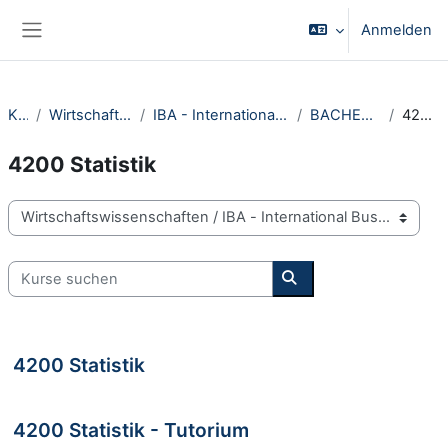
Zum Hauptinhalt
Anmelden
Website-Übersicht
Kurse
Wirtschaftswissenschaften
IBA - International Business Administration
BACHELOR Kurse GTM
4200 Statistik
4200 Statistik
Kursbereiche
Kurse suchen
Kurse suchen
4200 Statistik
4200 Statistik - Tutorium