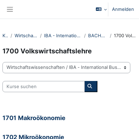
Zum Hauptinhalt
Anmelden
Website-Übersicht
Kurse
Wirtschaftswissenschaften
IBA - International Business Administration
BACHELOR Kurse DBM
1700 Volkswirtschaftslehre
1700 Volkswirtschaftslehre
Kursbereiche
Kurse suchen
Kurse suchen
1701 Makroökonomie
1702 Mikroökonomie