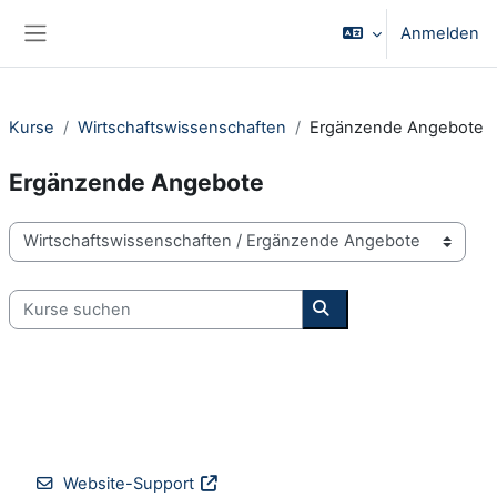
Zum Hauptinhalt
Anmelden
Website-Übersicht
Kurse
Wirtschaftswissenschaften
Ergänzende Angebote
Ergänzende Angebote
Kursbereiche
Kurse suchen
Kurse suchen
Website-Support