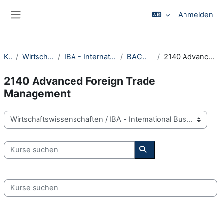
Zum Hauptinhalt
Anmelden
Website-Übersicht
Kurse
Wirtschaftswissenschaften
IBA - International Business Administration
BACHELOR Kurse GTM
2140 Advanced Foreign Trade Management
2140 Advanced Foreign Trade
Management
Kursbereiche
Kurse suchen
Kurse suchen